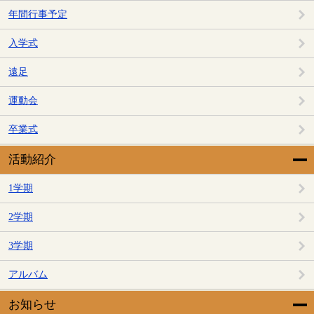
年間行事予定
入学式
遠足
運動会
卒業式
活動紹介
1学期
2学期
3学期
アルバム
お知らせ