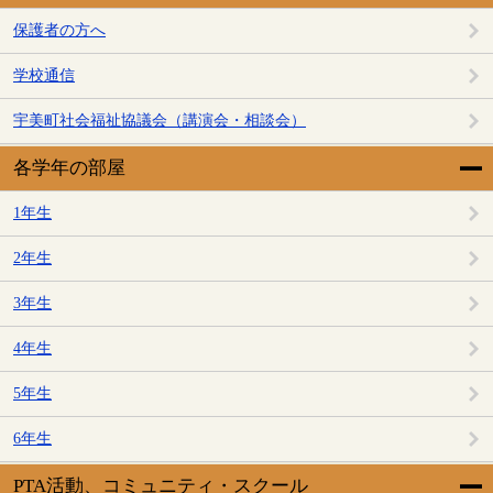
保護者の方へ
学校通信
宇美町社会福祉協議会（講演会・相談会）
各学年の部屋
1年生
2年生
3年生
4年生
5年生
6年生
PTA活動、コミュニティ・スクール