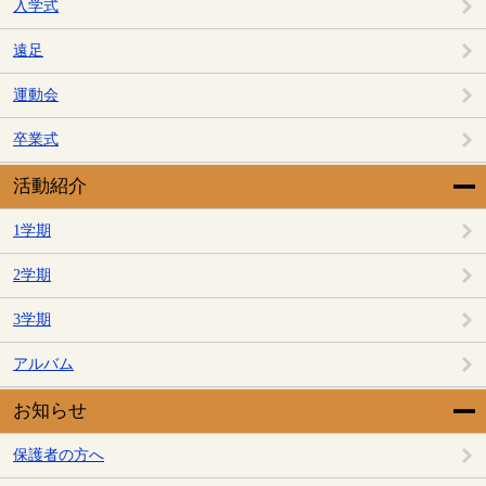
入学式
遠足
運動会
卒業式
活動紹介
1学期
2学期
3学期
アルバム
お知らせ
保護者の方へ