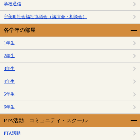
学校通信
宇美町社会福祉協議会（講演会・相談会）
各学年の部屋
1年生
2年生
3年生
4年生
5年生
6年生
PTA活動、コミュニティ・スクール
PTA活動