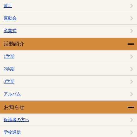
遠足
運動会
卒業式
活動紹介
1学期
2学期
3学期
アルバム
お知らせ
保護者の方へ
学校通信