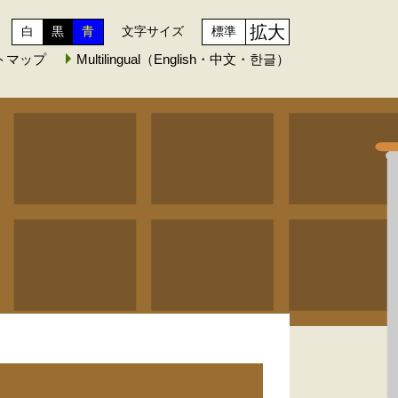
拡大
白
黒
青
文字サイズ
標準
トマップ
Multilingual（English・中文・한글）