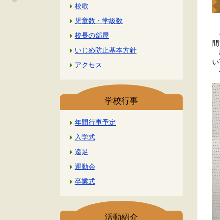
校歌
児童数・学級数
今
校長の部屋
間
いじめ防止基本方針
校
い
アクセス
今
学校行事
年間行事予定
入学式
遠足
運動会
卒業式
活動紹介