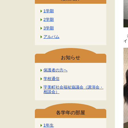
1学期
2学期
3学期
給
アルバム
イ
お知らせ
保護者の方へ
学校通信
宇美町社会福祉協議会（講演会・
相談会）
各学年の部屋
1年生