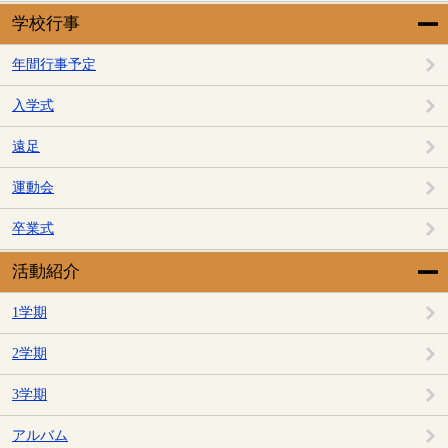
学校行事
年間行事予定
入学式
遠足
運動会
卒業式
活動紹介
1学期
2学期
3学期
アルバム