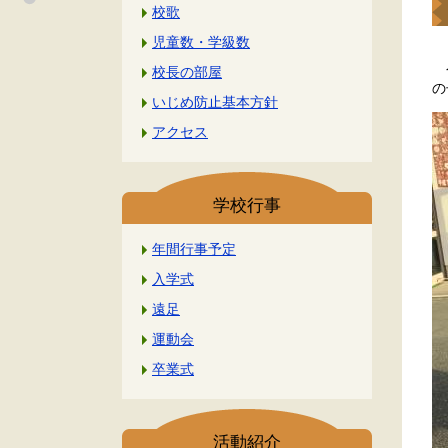
校歌
児童数・学級数
今
校長の部屋
の
いじめ防止基本方針
アクセス
学校行事
年間行事予定
入学式
遠足
運動会
卒業式
活動紹介