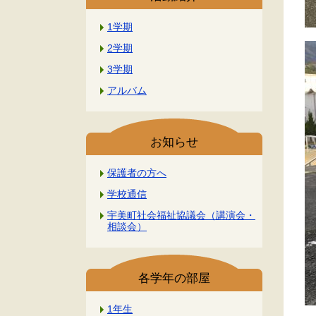
1学期
2学期
3学期
アルバム
お知らせ
保護者の方へ
学校通信
宇美町社会福祉協議会（講演会・
相談会）
各学年の部屋
1年生