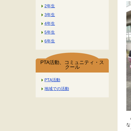
2年生
3年生
4年生
5年生
6年生
PTA活動、コミュニティ・ス
クール
PTA活動
地域での活動
中
な
東