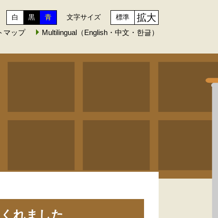
拡大
白
黒
青
文字サイズ
標準
トマップ
Multilingual（English・中文・한글）
てくれました