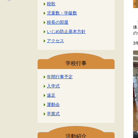
校歌
児童数・学級数
先
校長の部屋
体
いじめ防止基本方針
の
アクセス
3
学校行事
年間行事予定
入学式
遠足
運動会
卒業式
活動紹介