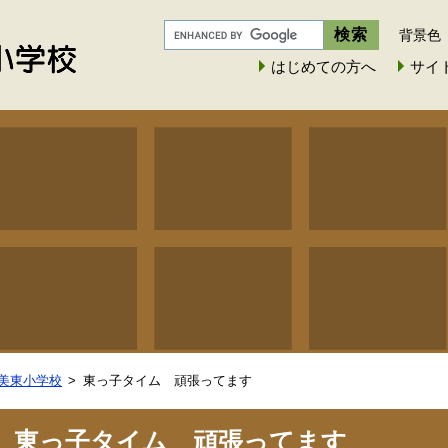
背景色
はじめての方へ
サイ
美東小学校
東っ子タイム 頑張ってます
東っ子タイム 頑張ってます