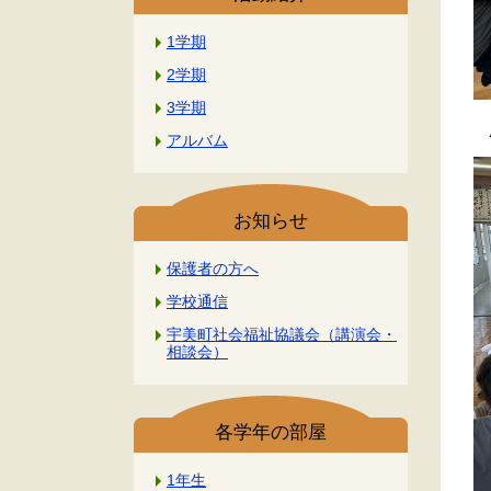
1学期
2学期
3学期
尻
アルバム
お知らせ
保護者の方へ
学校通信
宇美町社会福祉協議会（講演会・
相談会）
各学年の部屋
1年生