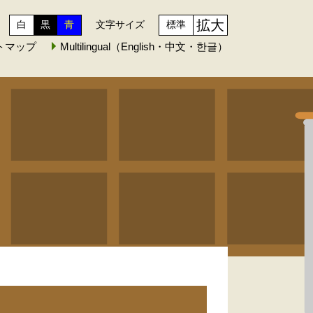
拡大
白
黒
青
文字サイズ
標準
トマップ
Multilingual（English・中文・한글）