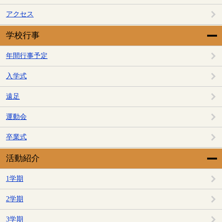
アクセス
学校行事
年間行事予定
入学式
遠足
運動会
卒業式
活動紹介
1学期
2学期
3学期