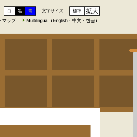
拡大
白
黒
青
文字サイズ
標準
トマップ
Multilingual（English・中文・한글）