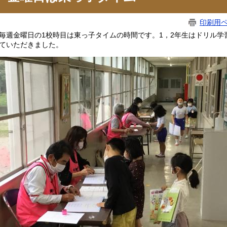
印刷用
週金曜日の1校時目は東っ子タイムの時間です。1，2年生はドリル学
ていただきました。