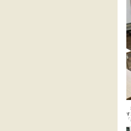
3
す
「