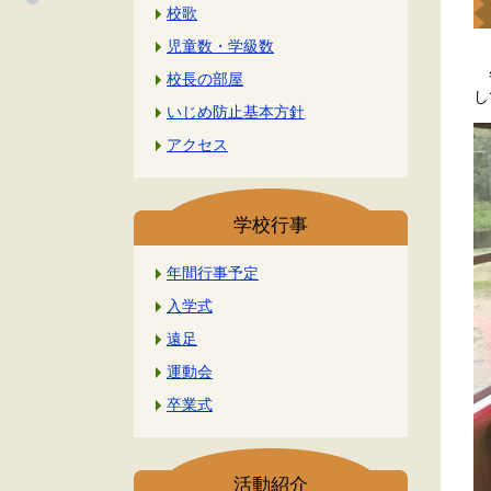
校歌
児童数・学級数
毎
校長の部屋
し
いじめ防止基本方針
アクセス
学校行事
年間行事予定
入学式
遠足
運動会
卒業式
活動紹介