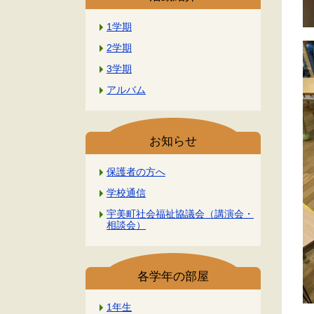
1学期
2学期
3学期
アルバム
お知らせ
保護者の方へ
学校通信
宇美町社会福祉協議会（講演会・
相談会）
各学年の部屋
1年生