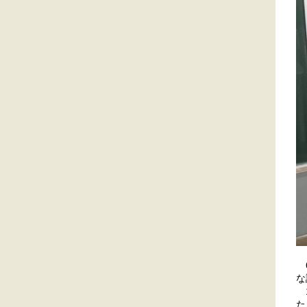
6
な
1
た