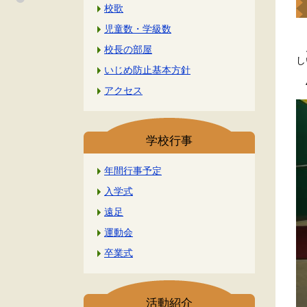
校歌
児童数・学級数
月
校長の部屋
し
いじめ防止基本方針
4
アクセス
学校行事
年間行事予定
入学式
遠足
運動会
卒業式
活動紹介