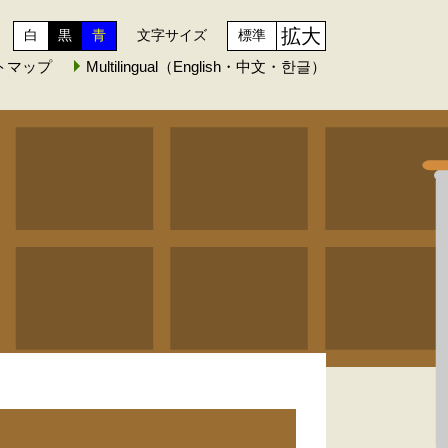
拡大
白
黒
青
文字サイズ
標準
トマップ
Multilingual（English・中文・한글）