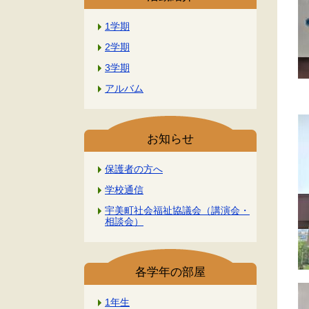
1学期
2学期
3学期
アルバム
と
お知らせ
保護者の方へ
学校通信
宇美町社会福祉協議会（講演会・
相談会）
各学年の部屋
1年生