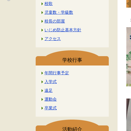
校歌
児童数・学級数
3
校長の部屋
いじめ防止基本方針
アクセス
学校行事
年間行事予定
入学式
遠足
運動会
卒業式
活動紹介