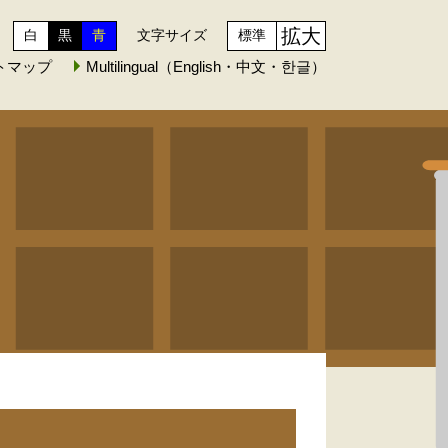
拡大
白
黒
青
文字サイズ
標準
トマップ
Multilingual（English・中文・한글）