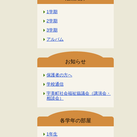
1学期
2学期
3学期
アルバム
お知らせ
保護者の方へ
学校通信
宇美町社会福祉協議会（講演会・
相談会）
各学年の部屋
1年生