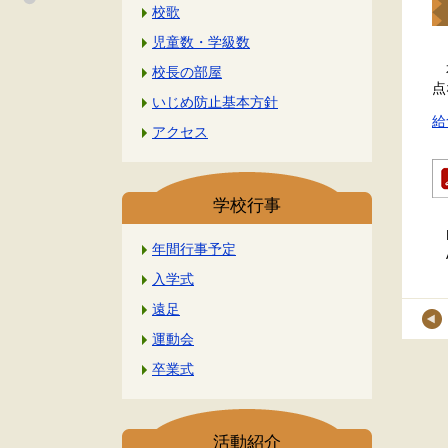
校歌
児童数・学級数
本
校長の部屋
点
いじめ防止基本方針
給
アクセス
学校行事
年間行事予定
入学式
遠足
運動会
卒業式
活動紹介