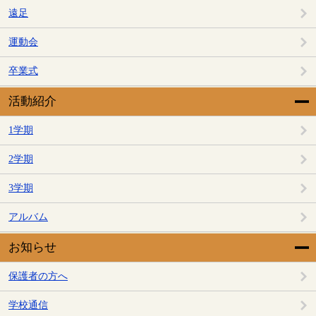
遠足
運動会
卒業式
活動紹介
1学期
2学期
3学期
アルバム
お知らせ
保護者の方へ
学校通信