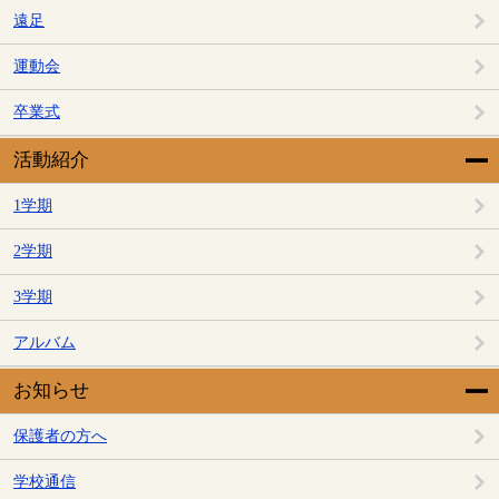
遠足
運動会
卒業式
活動紹介
1学期
2学期
3学期
アルバム
お知らせ
保護者の方へ
学校通信