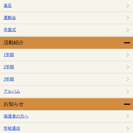
遠足
運動会
卒業式
活動紹介
1学期
2学期
3学期
アルバム
お知らせ
保護者の方へ
学校通信