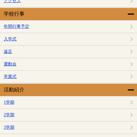
アクセス
学校行事
年間行事予定
入学式
遠足
運動会
卒業式
活動紹介
1学期
2学期
3学期