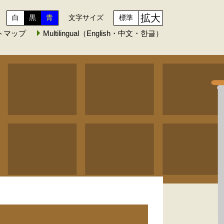
拡大
白
黒
青
文字サイズ
標準
トマップ
Multilingual（English・中文・한글）