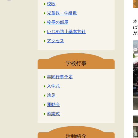
校歌
児童数・学級数
本
校長の部屋
は
いじめ防止基本方針
が
アクセス
学校行事
年間行事予定
入学式
遠足
運動会
卒業式
活動紹介