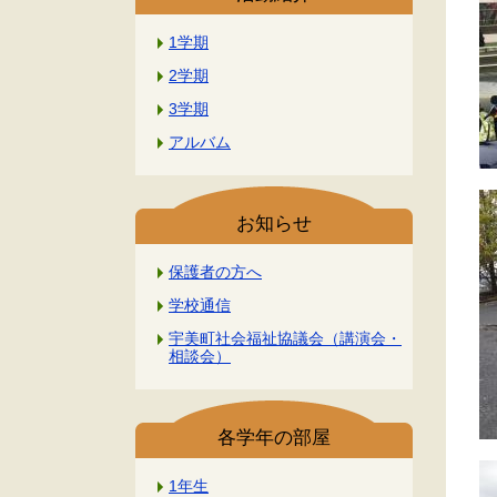
1学期
2学期
3学期
アルバム
お知らせ
保護者の方へ
学校通信
宇美町社会福祉協議会（講演会・
相談会）
各学年の部屋
1年生