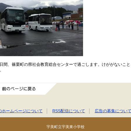
日間、篠栗町の県社会教育総合センターで過ごします。けががないこと
。
前のページに戻る
のホームページについて
RSS配信について
広告の募集につい
宇美町立宇美東小学校