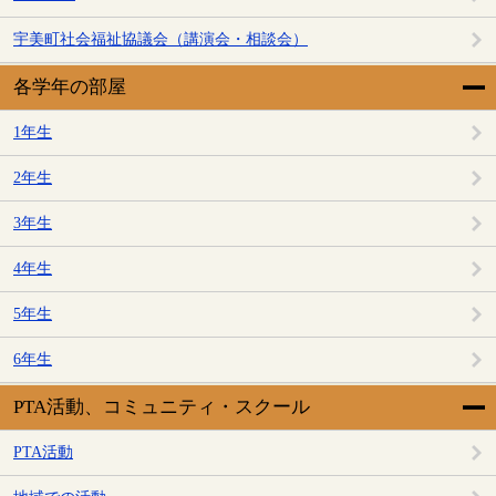
宇美町社会福祉協議会（講演会・相談会）
各学年の部屋
1年生
2年生
3年生
4年生
5年生
6年生
PTA活動、コミュニティ・スクール
PTA活動