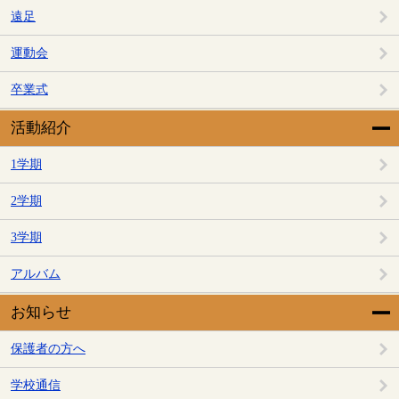
遠足
運動会
卒業式
活動紹介
1学期
2学期
3学期
アルバム
お知らせ
保護者の方へ
学校通信