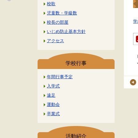
校歌
児童数・学級数
学
校長の部屋
いじめ防止基本方針
アクセス
学校行事
年間行事予定
入学式
遠足
運動会
卒業式
活動紹介