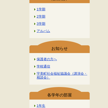
1学期
2学期
3学期
アルバム
お知らせ
保護者の方へ
学校通信
宇美町社会福祉協議会（講演会・
相談会）
各学年の部屋
1年生