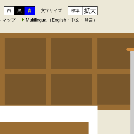
拡大
白
黒
青
文字サイズ
標準
トマップ
Multilingual（English・中文・한글）