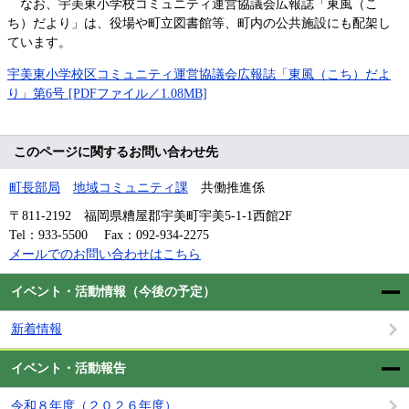
なお、宇美東小学校コミュニティ運営協議会広報誌「東風（こ
ち）だより」は、役場や町立図書館等、町内の公共施設にも配架し
ています。
宇美東小学校区コミュニティ運営協議会広報誌「東風（こち）だよ
り」第6号 [PDFファイル／1.08MB]
このページに関するお問い合わせ先
町長部局
地域コミュニティ課
共働推進係
〒811-2192
福岡県糟屋郡宇美町宇美5-1-1西館2F
Tel：933-5500
Fax：092-934-2275
メールでのお問い合わせはこちら
イベント・活動情報（今後の予定）
新着情報
イベント・活動報告
令和８年度（２０２６年度）