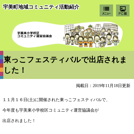
宇美町地域コミュニティ活動紹介
宇
東っこフェスティバルで出店されま
した！
掲載日：2019年11月18日更新
１１月１６日(土)に開催された東っこフェスティバルで、
今年度も宇美東小学校区コミュニティ運営協議会が
出店されました！