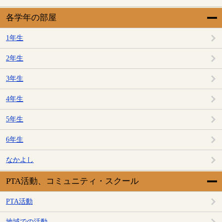
各学年の部屋
1年生
2年生
3年生
4年生
5年生
6年生
なかよし
PTA活動、コミュニティ・スクール
PTA活動
地域での活動