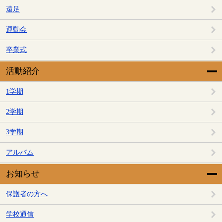
遠足
運動会
卒業式
活動紹介
1学期
2学期
3学期
アルバム
お知らせ
保護者の方へ
学校通信