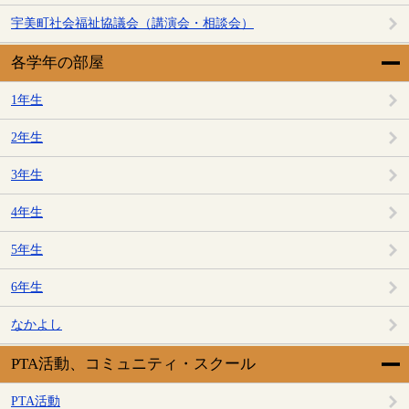
宇美町社会福祉協議会（講演会・相談会）
各学年の部屋
1年生
2年生
3年生
4年生
5年生
6年生
なかよし
PTA活動、コミュニティ・スクール
PTA活動