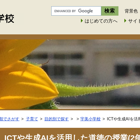
背景色
はじめての方へ
サイ
類でさがす
子育て
目的別で探す
>
宇美小学校
ICTや生成AIを
ICTや生成AIを活用した道徳の授業(2年