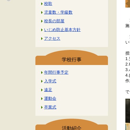
校歌
児童数・学級数
1
校長の部屋
施
いじめ防止基本方針
童
アクセス
い
授
1
学校行事
2
3
年間行事予定
4
作
入学式
遠足
で
運動会
卒業式
活動紹介