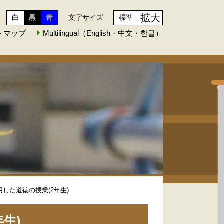
拡大
白
黒
青
文字サイズ
標準
トマップ
Multilingual（English・中文・한글）
活用した道徳の授業(2年生)
生)