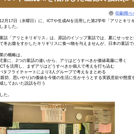
印刷用ペ
2月17日（水曜日）に、ICTや生成AIを活用した第2学年「アリとキ
しました。
話「アリとキリギリス」は、原話のイソップ童話では、夏にせっせと
て冬お腹をすかしたキリギリスに食べ物を与えませんが、日本の童話で
業の概略は、
.児童に、2つの童話の違いから、アリはどうすべきか価値葛藤に導く
.ICTを活用し、まずアリはどうすべきか個人で考えを打ち込む
.バタフライチャートにより3人グループで考えをまとめる
.(親切、思いやり)の価値を今後の生活に生かそうとする実践意欲や態度
成しておいた説話を行う
した。