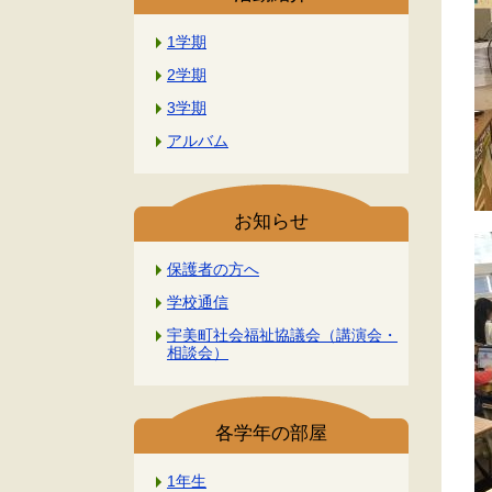
1学期
2学期
3学期
アルバム
お知らせ
保護者の方へ
学校通信
宇美町社会福祉協議会（講演会・
相談会）
各学年の部屋
1年生