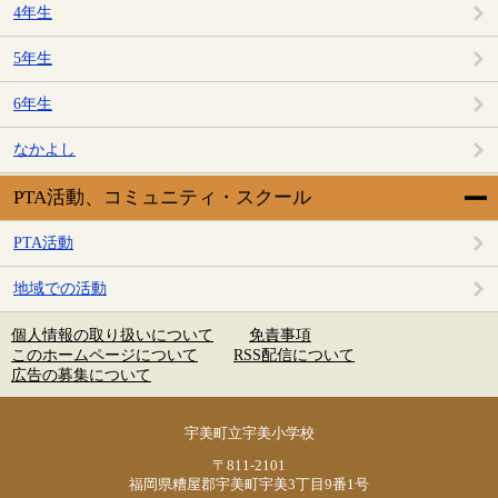
4年生
5年生
6年生
なかよし
PTA活動、コミュニティ・スクール
PTA活動
地域での活動
個人情報の取り扱いについて
免責事項
このホームページについて
RSS配信について
広告の募集について
宇美町立宇美小学校
〒811-2101
福岡県糟屋郡宇美町宇美3丁目9番1号