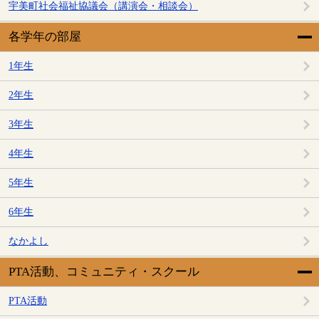
宇美町社会福祉協議会（講演会・相談会）
各学年の部屋
1年生
2年生
3年生
4年生
5年生
6年生
なかよし
PTA活動、コミュニティ・スクール
PTA活動