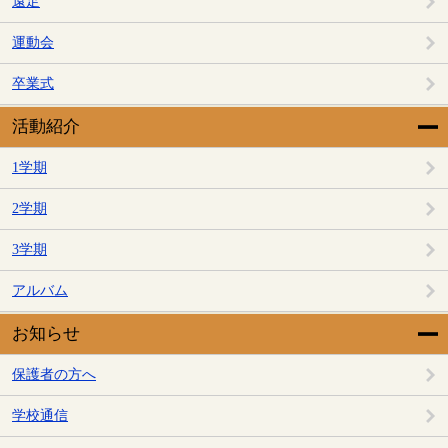
遠足
運動会
卒業式
活動紹介
1学期
2学期
3学期
アルバム
お知らせ
保護者の方へ
学校通信