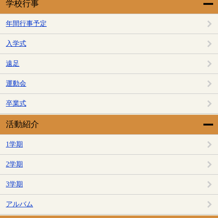
学校行事
年間行事予定
入学式
遠足
運動会
卒業式
活動紹介
1学期
2学期
3学期
アルバム