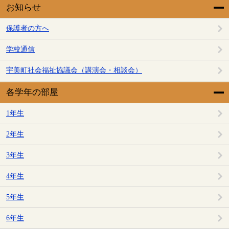
お知らせ
保護者の方へ
学校通信
宇美町社会福祉協議会（講演会・相談会）
各学年の部屋
1年生
2年生
3年生
4年生
5年生
6年生