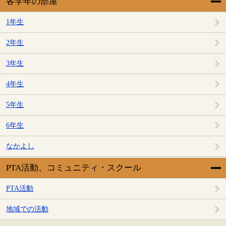
各学年の部屋
1年生
2年生
3年生
4年生
5年生
6年生
なかよし
PTA活動、コミュニティ・スクール
PTA活動
地域での活動