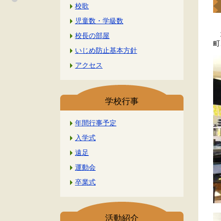
校歌
児童数・学級数
1
校長の部屋
町
いじめ防止基本方針
アクセス
学校行事
年間行事予定
入学式
遠足
運動会
卒業式
活動紹介