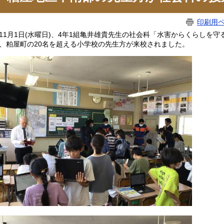
印刷用
1月1日(水曜日)、4年1組亀井雄貴先生の社会科「水害からくらしを
、粕屋町の20名を超える小学校の先生方が来校されました。