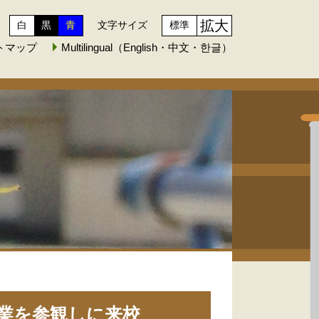
拡大
白
黒
青
文字サイズ
標準
トマップ
Multilingual（English・中文・한글）
業を参観しに来校