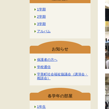
1学期
2学期
3学期
アルバム
お知らせ
保護者の方へ
学校通信
宇美町社会福祉協議会（講演会・
相談会）
各学年の部屋
1年生