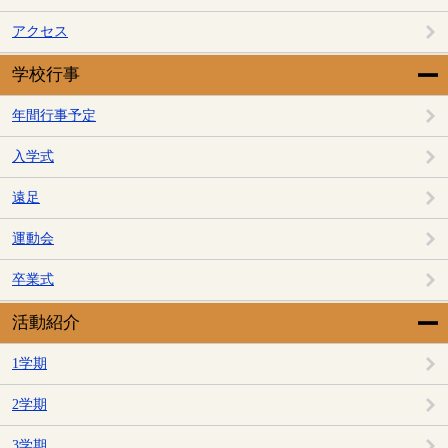
アクセス
学校行事
年間行事予定
入学式
遠足
運動会
卒業式
活動紹介
1学期
2学期
3学期