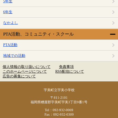
5年生
6年生
なかよし
PTA活動、コミュニティ・スクール
PTA活動
地域での活動
個人情報の取り扱いについて
免責事項
このホームページについて
RSS配信について
広告の募集について
宇美町立宇美小学校
〒811-2101
福岡県糟屋郡宇美町宇美3丁目9番1号
Tel：092-932-0069
Fax：092-932-0309