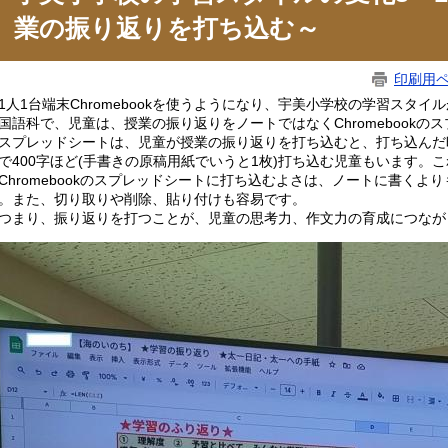
業の振り返りを打ち込む～
印刷用
人1台端末Chromebookを使うようになり、宇美小学校の学習スタイ
語科で、児童は、授業の振り返りをノートではなくChromebookの
プレッドシートは、児童が授業の振り返りを打ち込むと、打ち込んだ
で400字ほど(手書きの原稿用紙でいうと1枚)打ち込む児童もいます。
hromebookのスプレッドシートに打ち込むよさは、ノートに書くよ
。また、切り取りや削除、貼り付けも容易です。
まり、振り返りを打つことが、児童の思考力、作文力の育成につなが