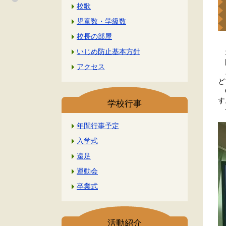
校歌
児童数・学級数
校長の部屋
いじめ防止基本方針
1
国
アクセス
ス
ど
C
す
学校行事
つ
年間行事予定
入学式
遠足
運動会
卒業式
活動紹介