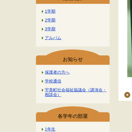
1学期
2学期
3学期
アルバム
お知らせ
保護者の方へ
学校通信
宇美町社会福祉協議会（講演会・
相談会）
各学年の部屋
1年生