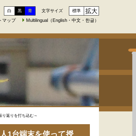
拡大
白
黒
青
文字サイズ
標準
トマップ
Multilingual（English・中文・한글）
振り返りを打ち込む～
1人1台端末を使って授