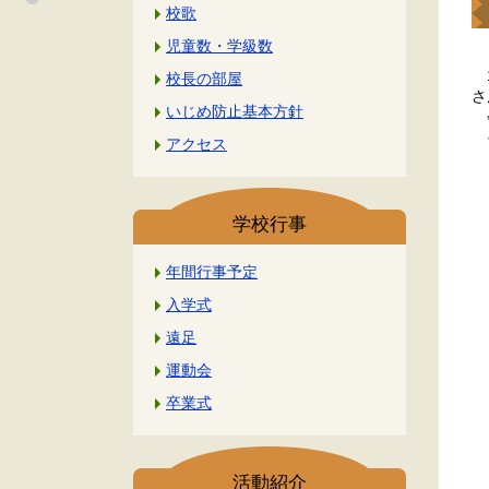
校歌
児童数・学級数
1
校長の部屋
さ
いじめ防止基本方針
会
そ
アクセス
学校行事
年間行事予定
入学式
遠足
運動会
卒業式
活動紹介