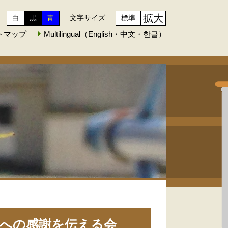
拡大
白
黒
青
文字サイズ
標準
トマップ
Multilingual（English・中文・한글）
への感謝を伝える会