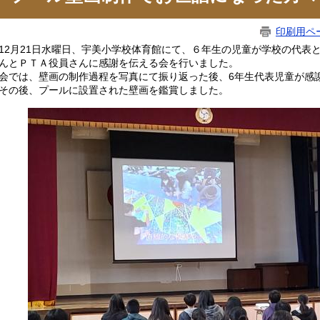
印刷用ペ
2月21日水曜日、宇美小学校体育館にて、６年生の児童が学校の代表
んとＰＴＡ役員さんに感謝を伝える会を行いました。
では、壁画の制作過程を写真にて振り返った後、6年生代表児童が感
の後、プールに設置された壁画を鑑賞しました。