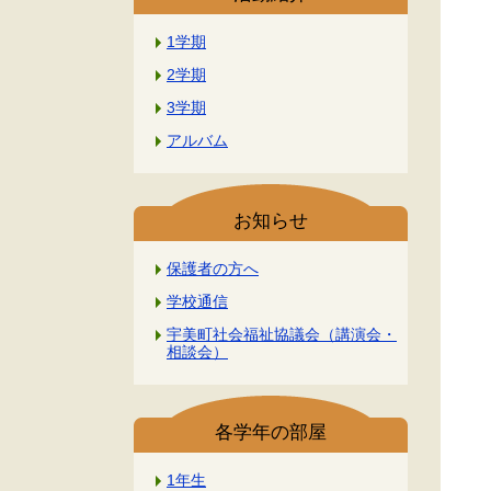
1学期
2学期
3学期
アルバム
お知らせ
保護者の方へ
学校通信
宇美町社会福祉協議会（講演会・
相談会）
各学年の部屋
1年生