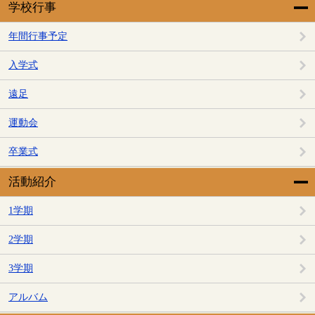
学校行事
年間行事予定
入学式
遠足
運動会
卒業式
活動紹介
1学期
2学期
3学期
アルバム