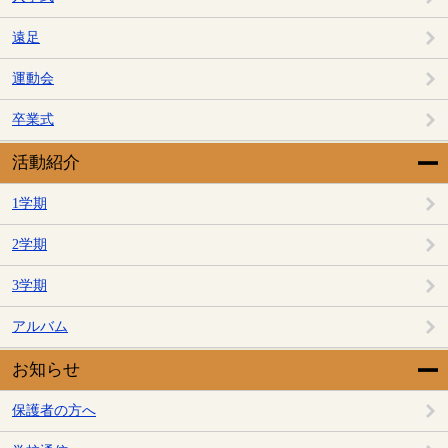
遠足
運動会
卒業式
活動紹介
1学期
2学期
3学期
アルバム
お知らせ
保護者の方へ