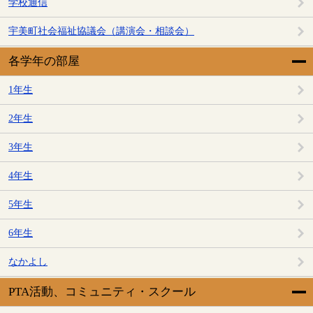
学校通信
宇美町社会福祉協議会（講演会・相談会）
各学年の部屋
1年生
2年生
3年生
4年生
5年生
6年生
なかよし
PTA活動、コミュニティ・スクール