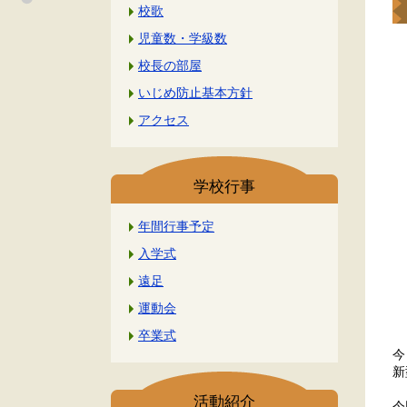
校歌
児童数・学級数
校長の部屋
いじめ防止基本方針
アクセス
学校行事
年間行事予定
入学式
遠足
運動会
卒業式
今
新
活動紹介
今