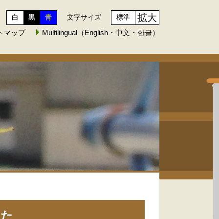
拡大
白
黒
青
文字サイズ
標準
トマップ
Multilingual（English・中文・한글）
した