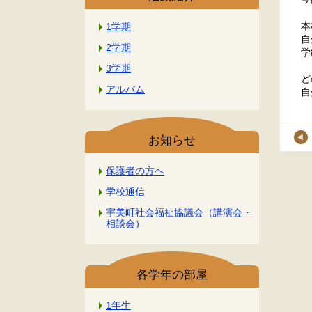
本
1学期
自
2学期
学
3学期
ど
アルバム
自
お知らせ
保護者の方へ
学校通信
宇美町社会福祉協議会（講演会・
相談会）
各学年の部屋
1年生