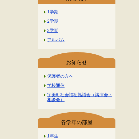
1学期
2学期
3学期
アルバム
お知らせ
保護者の方へ
学校通信
宇美町社会福祉協議会（講演会・
相談会）
各学年の部屋
1年生