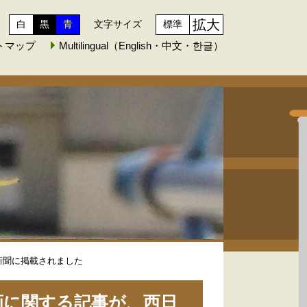
拡大
白
黒
青
文字サイズ
標準
トマップ
Multilingual（English・中文・한글）
新聞に掲載されました
画に関する記事が、西日