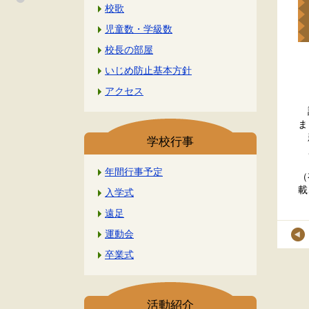
校歌
児童数・学級数
校長の部屋
いじめ防止基本方針
１
アクセス
６
調
ま
新
学校行事
よ
年間行事予定
（
載
入学式
遠足
運動会
卒業式
活動紹介