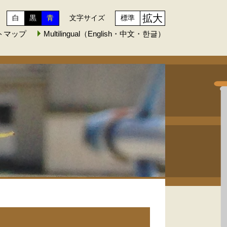
拡大
白
黒
青
文字サイズ
標準
トマップ
Multilingual（English・中文・한글）