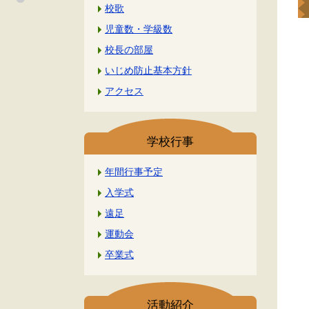
校歌
児童数・学級数
校長の部屋
いじめ防止基本方針
アクセス
学校行事
年間行事予定
入学式
遠足
運動会
卒業式
活動紹介