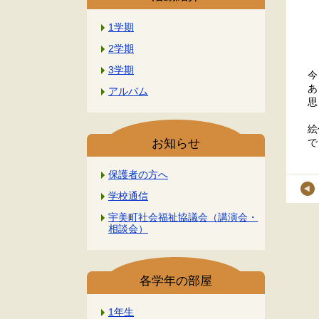
1学期
2学期
3学期
今
あ
アルバム
思
絵
で
お知らせ
保護者の方へ
学校通信
宇美町社会福祉協議会（講演会・
相談会）
各学年の部屋
1年生