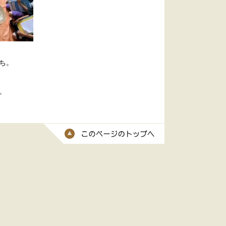
ち。
。
このページのトッ