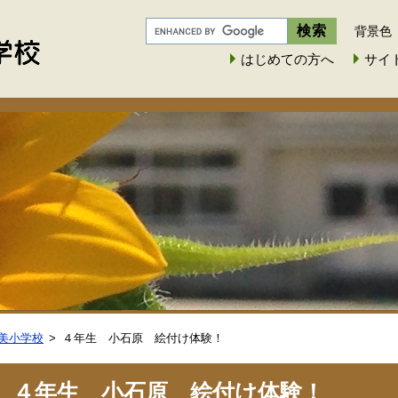
背景色
はじめての方へ
サイ
美小学校
４年生 小石原 絵付け体験！
４年生 小石原 絵付け体験！