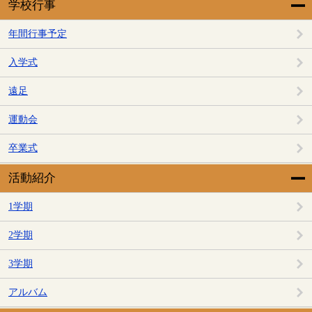
学校行事
年間行事予定
入学式
遠足
運動会
卒業式
活動紹介
1学期
2学期
3学期
アルバム