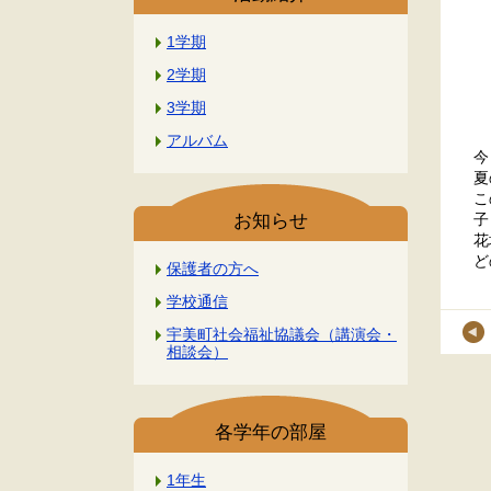
1学期
2学期
3学期
アルバム
今
夏
こ
子
お知らせ
花
ど
保護者の方へ
学校通信
宇美町社会福祉協議会（講演会・
相談会）
各学年の部屋
1年生