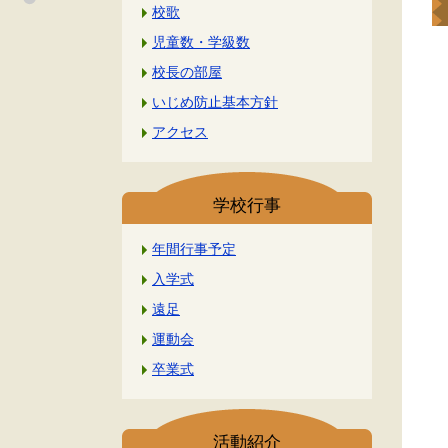
校歌
児童数・学級数
校長の部屋
いじめ防止基本方針
アクセス
学校行事
年間行事予定
入学式
遠足
運動会
卒業式
活動紹介