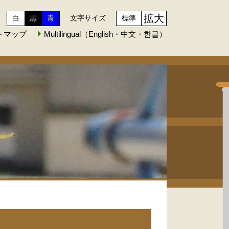
拡大
白
黒
青
文字サイズ
標準
トマップ
Multilingual（English・中文・한글）