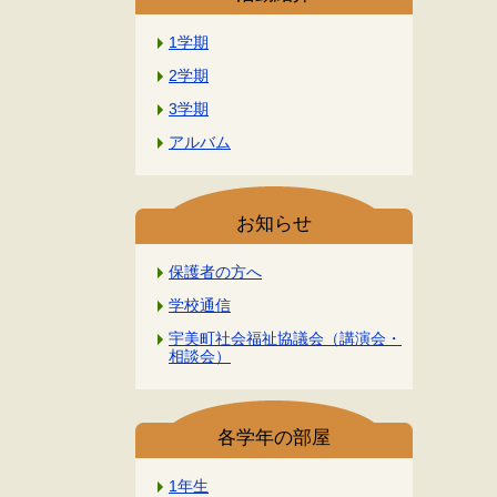
1学期
2学期
3学期
アルバム
お知らせ
保護者の方へ
学校通信
宇美町社会福祉協議会（講演会・
相談会）
各学年の部屋
1年生