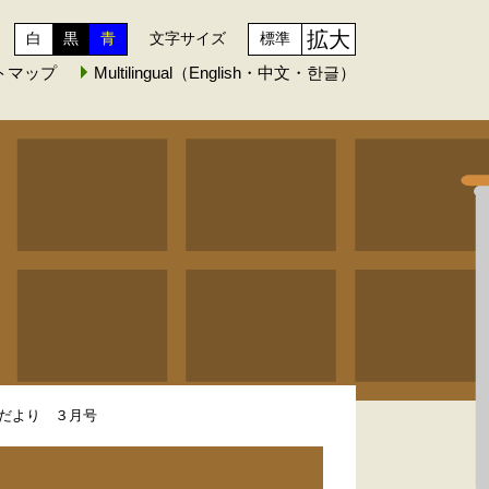
拡大
白
黒
青
文字サイズ
標準
トマップ
Multilingual（English・中文・한글）
だより ３月号