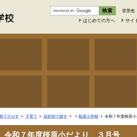
背景色
はじめての方へ
サイ
類でさがす
子育て
目的別で探す
>
桜原小学校
令和７年度桜原小
令和７年度桜原小だより ３月号