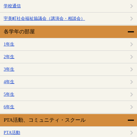
学校通信
宇美町社会福祉協議会（講演会・相談会）
各学年の部屋
1年生
2年生
3年生
4年生
5年生
6年生
PTA活動、コミュニティ・スクール
PTA活動