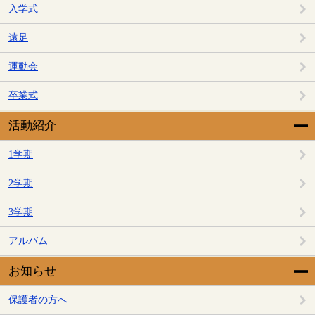
入学式
遠足
運動会
卒業式
活動紹介
1学期
2学期
3学期
アルバム
お知らせ
保護者の方へ