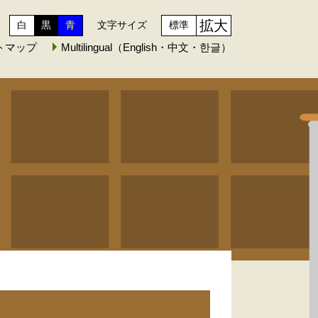
拡大
白
黒
青
文字サイズ
標準
トマップ
Multilingual（English・中文・한글）