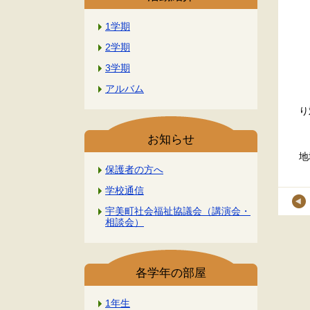
1学期
2学期
3学期
※
アルバム
※
り
お知らせ
地
保護者の方へ
学校通信
宇美町社会福祉協議会（講演会・
相談会）
各学年の部屋
1年生