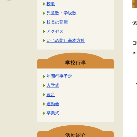
校歌
児童数・学級数
校長の部屋
保
アクセス
いじめ防止基本方針
日
さ
学校行事
年間行事予定
※
入学式
遠足
運動会
卒業式
※
活動紹介