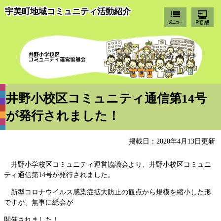
宇美町地域コミュニティ活動紹介
井
井野小校区コミュニティ通信第14号
が発行されました！
掲載日：2020年4月13日更新
井野小学校区コミュニティ運営協議会より、井野小校区コミュニ
ティ通信第14号が発行されました。
新型コロナウイルス感染症拡大防止の観点から規模を縮小した形
ですが、無事に総会が
開催されました！