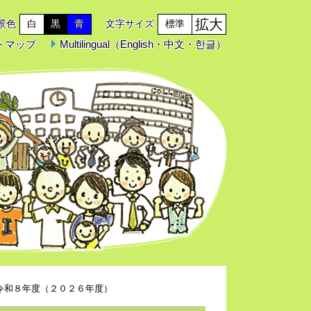
拡大
景色
白
黒
青
文字サイズ
標準
トマップ
Multilingual（English・中文・한글）
令和８年度（２０２６年度）