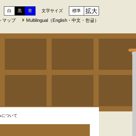
拡大
白
黒
青
文字サイズ
標準
トマップ
Multilingual（English・中文・한글）
みについて