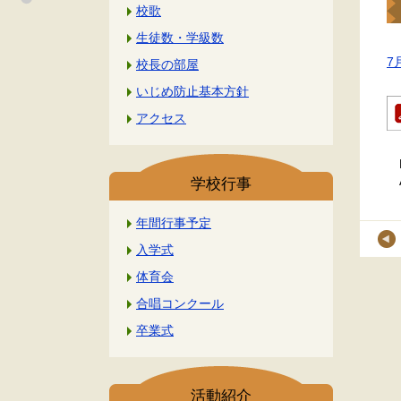
校歌
生徒数・学級数
7
校長の部屋
いじめ防止基本方針
アクセス
学校行事
年間行事予定
入学式
体育会
合唱コンクール
卒業式
活動紹介