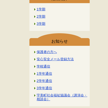
1学期
2学期
3学期
お知らせ
保護者の方へ
安心安全メール登録方法
学校通信
1学年通信
2学年通信
3学年通信
宇美町社会福祉協議会（講演会・
相談会）