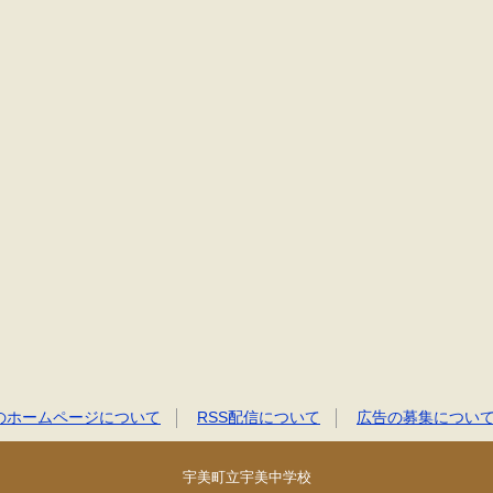
のホームページについて
RSS配信について
広告の募集につい
宇美町立宇美中学校