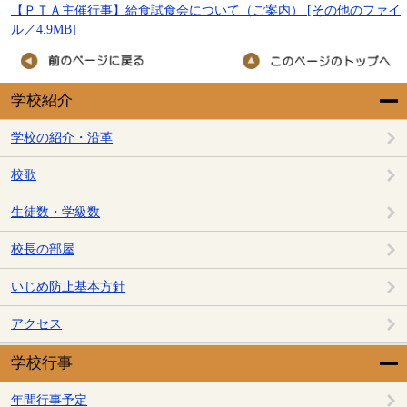
【ＰＴＡ主催行事】給食試食会について（ご案内） [その他のファイ
ル／4.9MB]
学校紹介
学校の紹介・沿革
校歌
生徒数・学級数
校長の部屋
いじめ防止基本方針
アクセス
学校行事
年間行事予定