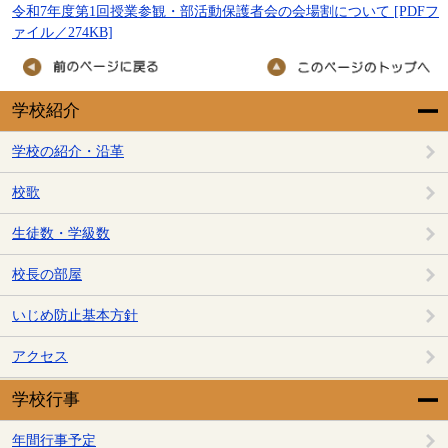
令和7年度第1回授業参観・部活動保護者会の会場割について [PDFフ
ァイル／274KB]
学校紹介
学校の紹介・沿革
校歌
生徒数・学級数
校長の部屋
いじめ防止基本方針
アクセス
学校行事
年間行事予定