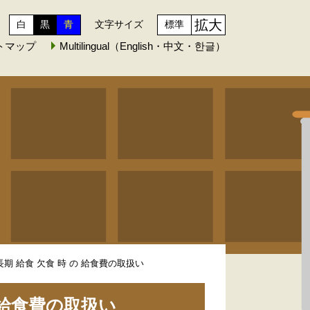
拡大
白
黒
青
文字サイズ
標準
トマップ
Multilingual（English・中文・한글）
長期 給食 欠食 時 の 給食費の取扱い
の 給食費の取扱い