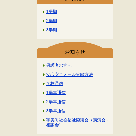
1学期
2学期
3学期
お知らせ
保護者の方へ
安心安全メール登録方法
学校通信
1学年通信
2学年通信
3学年通信
宇美町社会福祉協議会（講演会・
相談会）