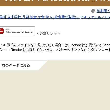
印刷用
美町 立中学校 長期 給食 欠食 時 の 給食費の取扱い [PDFファイル／157
＜外部リンク＞
PDF形式のファイルをご覧いただく場合には、Adobe社が提供するAdobe
Adobe Readerをお持ちでない方は、バナーのリンク先からダウンロ
前のページに戻る