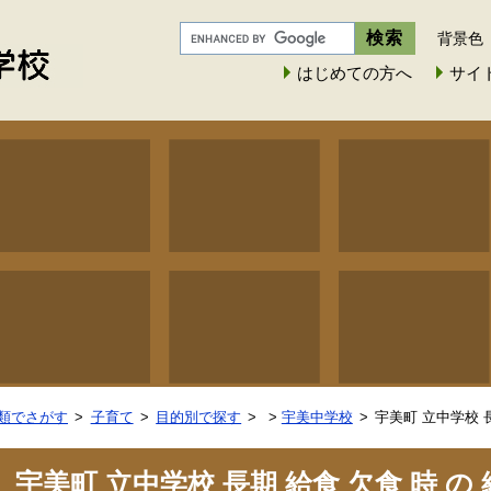
背景色
はじめての方へ
サイ
類でさがす
子育て
目的別で探す
>
宇美中学校
宇美町 立中学校 
宇美町 立中学校 長期 給食 欠食 時 