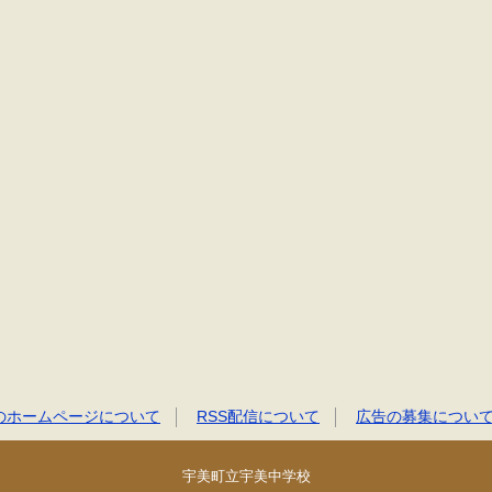
のホームページについて
RSS配信について
広告の募集につい
宇美町立宇美中学校