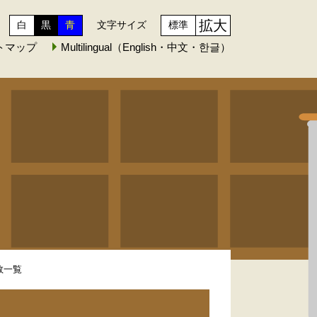
拡大
白
黒
青
文字サイズ
標準
トマップ
Multilingual（English・中文・한글）
数一覧