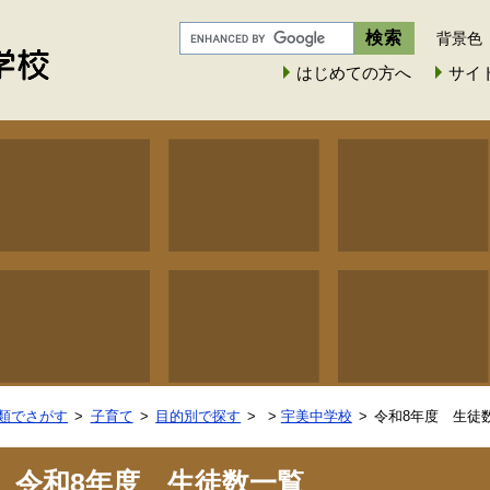
背景色
はじめての方へ
サイ
類でさがす
子育て
目的別で探す
>
宇美中学校
令和8年度 生徒
令和8年度 生徒数一覧