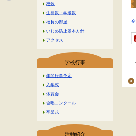
校歌
生徒数・学級数
令
校長の部屋
いじめ防止基本方針
アクセス
学校行事
年間行事予定
入学式
体育会
合唱コンクール
卒業式
活動紹介