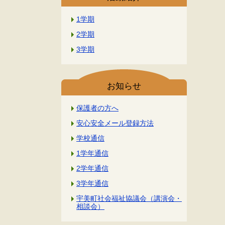
1学期
2学期
3学期
お知らせ
保護者の方へ
安心安全メール登録方法
学校通信
1学年通信
2学年通信
3学年通信
宇美町社会福祉協議会（講演会・
相談会）