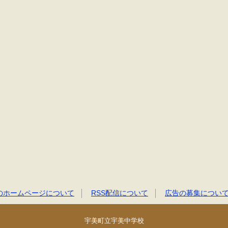
のホームページについて
RSS配信について
広告の募集につい
宇美町立宇美中学校